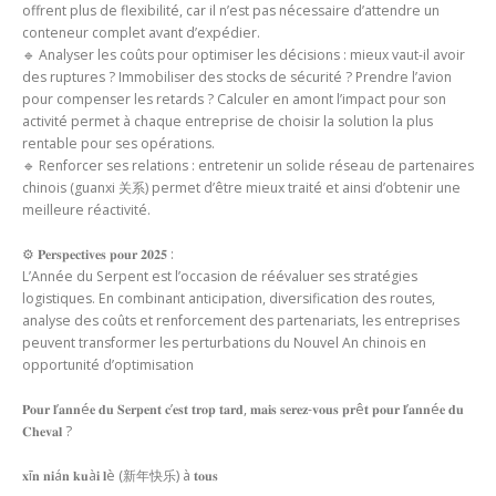
offrent plus de flexibilité, car il n’est pas nécessaire d’attendre un
conteneur complet avant d’expédier.
🔹 Analyser les coûts pour optimiser les décisions : mieux vaut-il avoir
des ruptures ? Immobiliser des stocks de sécurité ? Prendre l’avion
pour compenser les retards ? Calculer en amont l’impact pour son
activité permet à chaque entreprise de choisir la solution la plus
rentable pour ses opérations.
🔹 Renforcer ses relations : entretenir un solide réseau de partenaires
chinois (guanxi 关系) permet d’être mieux traité et ainsi d’obtenir une
meilleure réactivité.
⚙️ 𝐏𝐞𝐫𝐬𝐩𝐞𝐜𝐭𝐢𝐯𝐞𝐬 𝐩𝐨𝐮𝐫 𝟐𝟎𝟐𝟓 :
L’Année du Serpent est l’occasion de réévaluer ses stratégies
logistiques. En combinant anticipation, diversification des routes,
analyse des coûts et renforcement des partenariats, les entreprises
peuvent transformer les perturbations du Nouvel An chinois en
opportunité d’optimisation
𝐏𝐨𝐮𝐫 𝐥’𝐚𝐧𝐧é𝐞 𝐝𝐮 𝐒𝐞𝐫𝐩𝐞𝐧𝐭 𝐜’𝐞𝐬𝐭 𝐭𝐫𝐨𝐩 𝐭𝐚𝐫𝐝, 𝐦𝐚𝐢𝐬 𝐬𝐞𝐫𝐞𝐳-𝐯𝐨𝐮𝐬 𝐩𝐫ê𝐭 𝐩𝐨𝐮𝐫 𝐥’𝐚𝐧𝐧é𝐞 𝐝𝐮
𝐂𝐡𝐞𝐯𝐚𝐥 ?
𝐱ī𝐧 𝐧𝐢á𝐧 𝐤𝐮à𝐢 𝐥è (新年快乐) à 𝐭𝐨𝐮𝐬