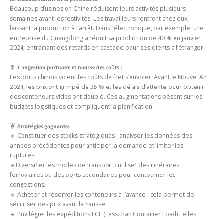
Beaucoup d’usines en Chine réduisent leurs activités plusieurs
semaines avant les festivités. Les travailleurs rentrent chez eux,
laissant la production à l’arrêt. Dans l’électronique, par exemple, une
entreprise du Guangdong a réduit sa production de 40 % en janvier
2024, entraînant des retards en cascade pour ses clients à l’étranger.
🚢 𝐂𝐨𝐧𝐠𝐞𝐬𝐭𝐢𝐨𝐧 𝐩𝐨𝐫𝐭𝐮𝐚𝐢𝐫𝐞 𝐞𝐭 𝐡𝐚𝐮𝐬𝐬𝐞 𝐝𝐞𝐬 𝐜𝐨û𝐭𝐬 :
Les ports chinois voient les coûts de fret s’envoler. Avant le Nouvel An
2024, les prix ont grimpé de 35 % et les délais d’attente pour obtenir
des conteneurs vides ont doublé. Ces augmentations pèsent sur les
budgets logistiques et compliquent la planification.
🌟 𝐒𝐭𝐫𝐚𝐭é𝐠𝐢𝐞𝐬 𝐠𝐚𝐠𝐧𝐚𝐧𝐭𝐞𝐬 :
🔹 Constituer des stocks stratégiques : analyser les données des
années précédentes pour anticiper la demande et limiter les
ruptures.
🔹Diversifier les modes de transport : utiliser des itinéraires
ferroviaires ou des ports secondaires pour contourner les
congestions.
🔹 Acheter et réserver les conteneurs à l’avance : cela permet de
sécuriser des prix avant la hausse.
🔹 Privilégier les expéditions LCL (Less than Container Load) : elles