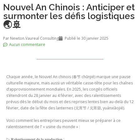
Nouvel An Chinois : Anticiper et
surmonter les défis logistiques
🌏🚢
Par
Newton.Vaureal Consulting
Publié le
30 janvier 2025
Aucun commentaire
Chaque année, le Nouvel An chinois (春节 chūnjié) marque une pause
culturelle majeure, mais aussi un véritable casse-tête pour les chaînes
d’approvisionnement mondiales. En 2025, les congés officiels
s’étendront du 28 janvier au 4 février, avec des ralentissements
prévus dès le début du mois et des reprises lentes bien au-delà du 12
février, date de la fête des lanternes (元宵节 / 元宵節, yuánxiāojié).
Voici comment les entreprises peuvent mieux se préparer à ce
ralentissement de l’ « usine du monde » :
📉 𝐑𝐚𝐥𝐞𝐧𝐭𝐢𝐬𝐬𝐞𝐦𝐞𝐧𝐭 𝐝𝐞 𝐥𝐚 𝐩𝐫𝐨𝐝𝐮𝐜𝐭𝐢𝐨𝐧 :