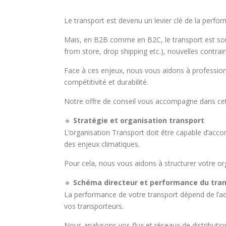
L
e transport est devenu un levier clé de la perfor
Mais, en B2B comme en B2C, le transport est sou
from store, drop shipping etc.), nouvelles contrai
Face à ces enjeux, nous vous aidons à professionn
compétitivité et durabilité.
Notre offre de conseil vous accompagne dans cett
Stratégie et organisation transport
🔹
L’organisation Transport doit être capable d’acco
des enjeux climatiques.
Pour cela, nous vous aidons à structurer votre o
Schéma directeur et performance du tra
🔹
La performance de votre transport dépend de l’adé
vos transporteurs.
Nous analysons vos flux et réseaux de distribution