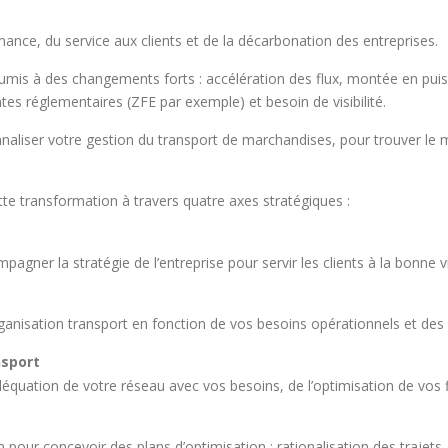
mance, du service aux clients et de la décarbonation des entreprises.
mis à des changements forts : accélération des flux, montée en pui
ntes réglementaires (ZFE par exemple) et besoin de visibilité.
aliser votre gestion du transport de marchandises, pour trouver le mei
e transformation à travers quatre axes stratégiques :
mpagner la stratégie de l’entreprise pour servir les clients à la bonn
rganisation transport en fonction de vos besoins opérationnels et des
nsport
quation de votre réseau avec vos besoins, de l’optimisation de vos flu
 pour concevoir des plans d’optimisation : rationalisation des trajets