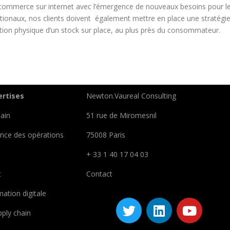
u commerce sur internet avec l’émergence de nouveaux besoins pour le
nationaux, nos clients doivent également mettre en place une stratégi
ation physique d’un stock sur place, au plus près du consommateur.
ertises
Newton.Vaureal Consulting
ain
51 rue de Miromesnil
nce des opérations
75008 Paris
+ 33 1 40 17 04 03
t
Contact
ation digitale
ply chain