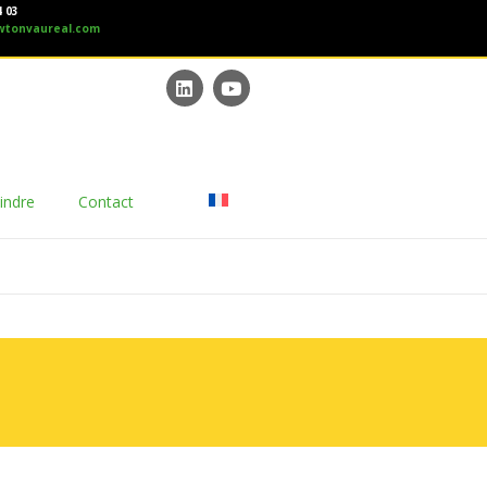
4 03
wtonvaureal.com
indre
Contact