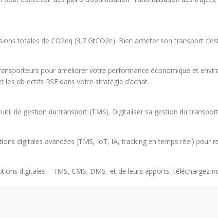
s totales de CO2eq (3,7 GtCO2e). Bien acheter son transport c’est ide
ansporteurs pour améliorer votre performance économique et enviro
 les objectifs RSE dans votre stratégie d’achat.
til de gestion du transport (TMS). Digitaliser sa gestion du transpo
ns digitales avancées (TMS, IoT, IA, tracking en temps réel) pour renfo
ions digitales – TMS, CMS, DMS- et de leurs apports, téléchargez notr