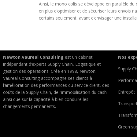
Ainsi, le mono colis se développe en parallèle d
en plus d’optimiser et de sécuriser leurs envois 
certains seulement, avant d’envisager une install
Newton.Vaureal Consulting
est un cabinet
Nos exp
indépendant d’experts Supply Chain, Logistique et
Supply Ch
gestion des opérations. Crée en 1998, Newton.
Vaureal Consulting accompagne ses clients à
Performa
l’amélioration des performances du service client, des
Entrepôt
coûts de la Supply Chain, de l’immobilisation du cash
ainsi que sur la capacité à bien conduire les
Transpor
changements permanents.
Transform
Green sup