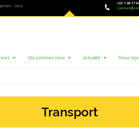
+33 1 40 17 0
agement – Paris
contact@ne
teurs
Qui sommes nous
Actualité
Nous rejo
Transport