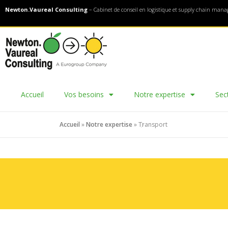
Newton.Vaureal Consulting
– Cabinet de conseil en logistique et supply chain man
Accueil
Vos besoins
Notre expertise
Sec
Accueil
»
Notre expertise
»
Transport