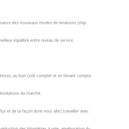
ssance des nouveaux modes de livraisons (ship
lleur équilibre entre niveau de service,
e vitesse, au bon coût complet et en tenant compte
 évolutions du marché.
x et de la façon dont vous allez travailler avec
, réduction des kilomètres à vide, amélioration du