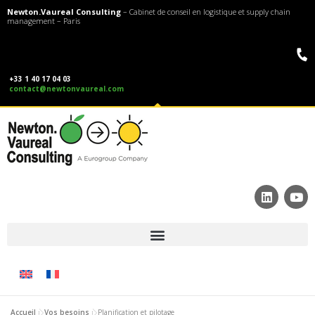
Newton.Vaureal Consulting
– Cabinet de conseil en logistique et supply chain
management – Paris
+33 1 40 17 04 03
contact@newtonvaureal.com
Accueil
»
Vos besoins
»
Planification et pilotage