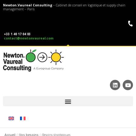
Newton.Vaureal Consulting
– Cabinet de conseil en logistique et supply chain
management – Paris
+33 1 40 17 04 03
contact@newtonvaureal.com
Accueil
»
Vos besoins
»
Besoins stratégiques