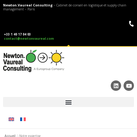
Newton.Vaureal Consulting
– Cabinet de conseil en logistique et supply chain
management – Paris
+33 1 40 17 04 03
contact@newtonvaureal.com
Accueil
»
Notre expertise