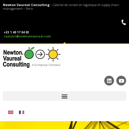
Newton.Vaureal Consulting
– Cabinet de conseil en logistique et supply chain
management – Paris
+33 1 40 17 04 03
contact@newtonvaureal.com