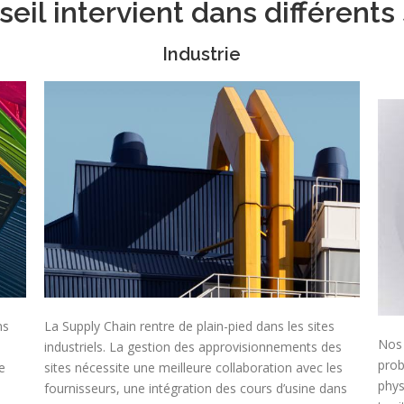
eil intervient dans différents
Industrie
ns
La Supply Chain rentre de plain-pied dans les sites
Nos 
industriels. La gestion des approvisionnements des
prob
e
sites nécessite une meilleure collaboration avec les
phys
fournisseurs, une intégration des cours d’usine dans