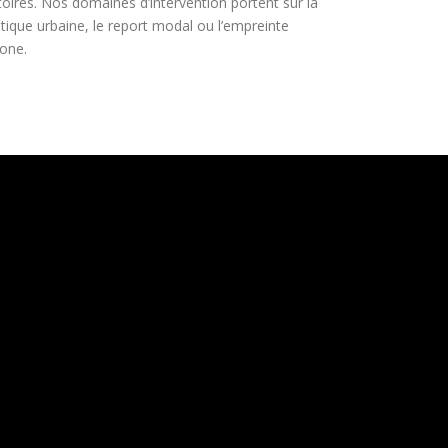
itoires. Nos domaines d’intervention portent sur la
stique urbaine, le report modal ou l’empreinte
one.