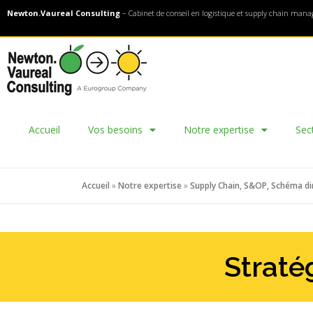
Newton.Vaureal Consulting
– Cabinet de conseil en logistique et supply chain man
Accueil
Vos besoins
Notre expertise
Sec
Accueil
»
Notre expertise
»
Supply Chain, S&OP, Schéma di
Straté