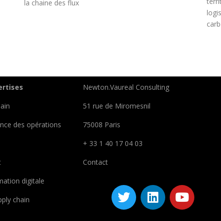
terr
la chaine des flux
logi
carb
ertises
Newton.Vaureal Consulting
ain
51 rue de Miromesnil
nce des opérations
75008 Paris
+ 33 1 40 17 04 03
t
Contact
ation digitale
ply chain