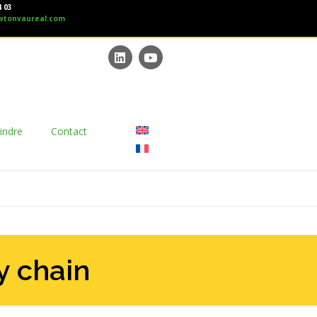
4 03
wtonvaureal.com
indre
Contact
y chain