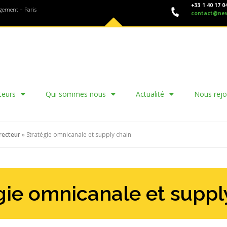
+33 1 40 17 0
agement – Paris
contact@ne
teurs
Qui sommes nous
Actualité
Nous rejo
recteur
»
Stratégie omnicanale et supply chain
gie omnicanale et suppl