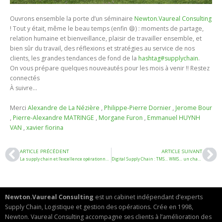
Ouvrons ensemble la porte d’un séminaire
Newton.Vaureal Consulting
! Tout y était, même le beau temps (enfin 😄) : moments de partage,
relation humaine et bienveillance, plaisir de travailler ensemble, et
bien sûr du travail, des réflexions et stratégies au service de nos
clients, les grandes tendances de fond de la
hashtag
#
supplychain
.
On vous prépare quelques nouveautés pour les mois à venir !! Restez
connectés
À suivre…
Merci
Alexandre de La Nézière
,
Philippe-Pierre Dornier
,
Jerome Bour
,
Pierre-Alexandre MATRINGE
,
Morgane Furon
,
Emmanuel HUYNH
VAN
,
xavier fiorina
ARTICLE PRÉCÉDENT
ARTICLE SUIVANT
La supply chain et l’excellence opérationnelle au cœur du réacteur de la Base Industrielle et Technologique de Défense (BITD) 🇫🇷
Digital Supply Chain : TMS… WMS… un changement d’outil pas si anodin
Newton.Vaureal Consulting
est un cabinet indépendant d’experts
Supply Chain, Logistique et gestion des opérations. Crée en 1998,
Newton. Vaureal Consulting accompagne ses clients à l’amélioration des